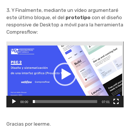
3. Y Finalmente, mediante un vídeo argumentaré
este último bloque, el del
prototipo
con el diseño
responsive de Desktop a móvil para la herramienta
Compresflow:
Reproductor
de
vídeo
00:00
07:01
Gracias por leerme.