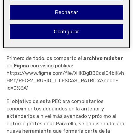
¡Hola a todxs!
Rechazar
En el siguiente post os compartiré mi
participación en esta
PEC número 2 – Diseño y
Configurar
sistematización de una interfaz gráfica
(Proyecto 1/2)
.
Primero de todo, os comparto el
archivo máster
en
Figma
con visión pública:
https://www.figma.com/file/XiiKDgBBCcsl04biKvh
HMt/PEC-2_RUBIO_ILLESCAS_PATRICA?node-
id=0%3A1
El objetivo de esta PEC era completar los
conocimientos adquiridos en la anterior y
extenderlos a nivel más avanzado y próximo al
entorno profesional. Para ello, se ha diseñado una
nueva herramienta que formaría parte de la