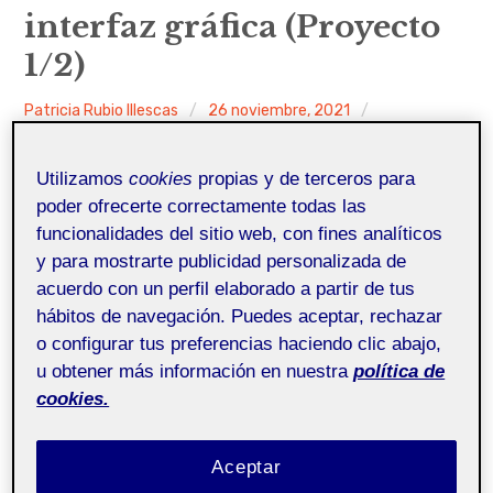
interfaz gráfica (Proyecto
v
r
v
Entrada de incidencias o sugerencias
e
s
e
1/2)
r
i
r
s
d
s
Patricia Rubio Illescas
26 noviembre, 2021
i
a
i
Uncategorized
d
d
t
Utilizamos
cookies
propias y de terceros para
a
a
poder ofrecerte correctamente todas las
d
t
funcionalidades del sitio web, con fines analíticos
y para mostrarte publicidad personalizada de
acuerdo con un perfil elaborado a partir de tus
hábitos de navegación. Puedes aceptar, rechazar
o configurar tus preferencias haciendo clic abajo,
u obtener más información en nuestra
política de
cookies.
Prototipado
Pública
Aceptar